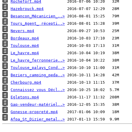
Rochefort.mp4
Hazebrouck.mp4
Besancon_Mécanicien_..>
Tours_Agent_ récepti..>
Nevers.mp4
Bordeaux.mp4
Toulouse.mp4
Le_havre.mp4
Le_havre_ferronnerie..>
Toulouse_palays_Cond..>
Beziers_camping_peda..>
Cherbourg.mp4
Connaissez vous Décl..>
Egletons.mp4
Gap-vendeur-matériel..>
Gonesse-propreté.mp4
Afpa_St_Dizier_metal..>