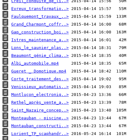
Creil_conduite_de_li..>
Evreux_transformatio..>
Faulquemont_travaux_..>
Grand_Charmont_coffr..>
Gap_construction_boi..>
Istres_maintenance_a..>
Lons_le_saunier_plas..>
Beaumont_génie_clima..>
Albi_automobile.mp4
Gueret _ Domotique.mp4
Corte_traitement_des..>
Venissieux_automatis..>
Montluçon_electroniq..>
Rethel_après_vente_a..>
Saint_Nazaire_concep..>
Monteauban - piscine..>
Montauban_constructi..>
Lorient_TP_scaphandr..>