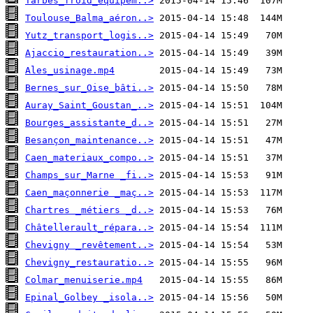
Tarbes_froid_equipem..>
Toulouse_Balma_aéron..>
Yutz_transport_logis..>
Ajaccio_restauration..>
Ales_usinage.mp4
Bernes_sur_Oise_bâti..>
Auray_Saint_Goustan_..>
Bourges_assistante_d..>
Besançon_maintenance..>
Caen_materiaux_compo..>
Champs_sur_Marne _fi..>
Caen_maçonnerie _maç..>
Chartres _métiers _d..>
Châtellerault_répara..>
Chevigny _revêtement..>
Chevigny_restauratio..>
Colmar_menuiserie.mp4
Epinal_Golbey _isola..>