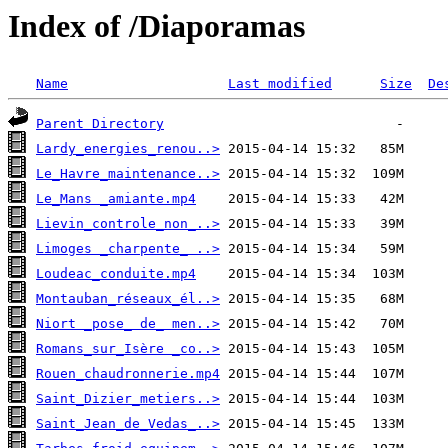
Index of /Diaporamas
Name
Last modified
Size
De
Parent Directory
Lardy_energies_renou..>
Le_Havre_maintenance..>
Le_Mans _amiante.mp4
Lievin_controle_non_..>
Limoges _charpente_ ..>
Loudeac_conduite.mp4
Montauban_réseaux_él..>
Niort _pose_ de_ men..>
Romans_sur_Isère _co..>
Rouen_chaudronnerie.mp4
Saint_Dizier_metiers..>
Saint_Jean_de_Vedas_..>