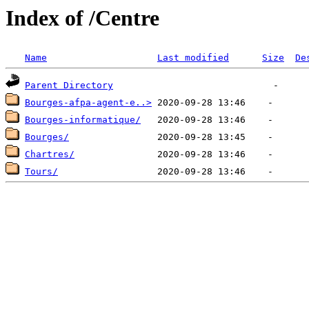
Index of /Centre
Name
Last modified
Size
De
Parent Directory
Bourges-afpa-agent-e..>
Bourges-informatique/
Bourges/
Chartres/
Tours/